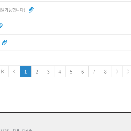
개발가능합니다!
1
2
3
4
5
6
7
8
7758 | 대표 : 이완종